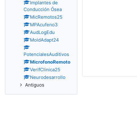
Implantes de
Conducción Ósea
MicRemotos25
MPAcufeno3
AudLogEdu
MoldAdapt24
PotencialesAuditivos
MicrofonoRemoto
VerifClinica25
Neurodesarrollo
Antiguos