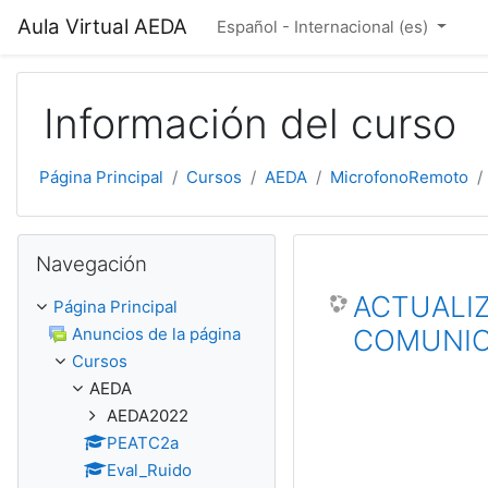
Salta al contenido principal
Aula Virtual AEDA
Español - Internacional ‎(es)‎
Información del curso
Página Principal
Cursos
AEDA
MicrofonoRemoto
Salta Navegación
Navegación
ACTUALIZ
Página Principal
Anuncios de la página
COMUNIC
Cursos
AEDA
AEDA2022
PEATC2a
Eval_Ruido