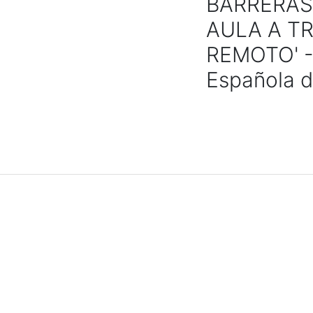
BARRERAS
AULA A T
REMOTO' -
Española d