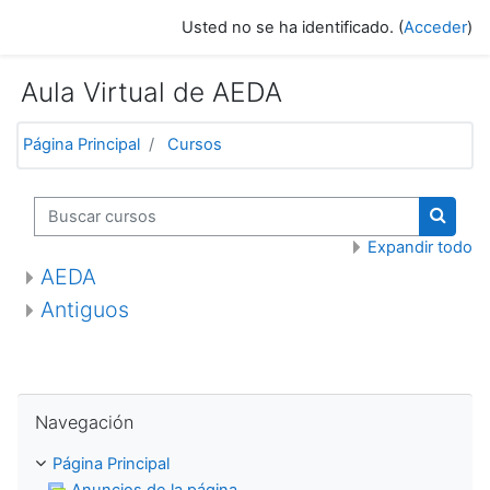
Salta al contenido principal
Usted no se ha identificado. (
Acceder
)
Aula Virtual de AEDA
Página Principal
Cursos
Buscar cursos
Buscar
Expandir todo
AEDA
Antiguos
Salta Navegación
Navegación
Página Principal
Anuncios de la página