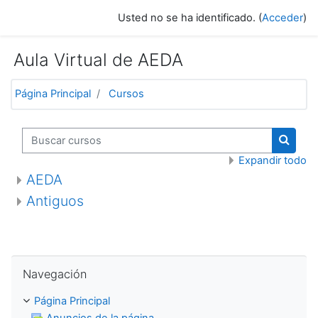
Salta al contenido principal
Usted no se ha identificado. (
Acceder
)
Aula Virtual de AEDA
Página Principal
Cursos
Buscar cursos
Buscar
Expandir todo
AEDA
Antiguos
Salta Navegación
Navegación
Página Principal
Anuncios de la página